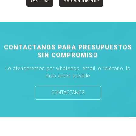
Leer más
Ver toda la lista
CONTACTANOS PARA PRESUPUESTOS
SIN COMPROMISO
Le atenderemos por whatsapp, email, o teléfono, lo
mas antes posible
CONTACTANOS